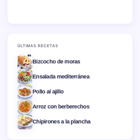
ÚLTIMAS RECETAS
Bizcocho de moras
Ensalada mediterránea
Pollo al ajillo
Arroz con berberechos
Chipirones a la plancha