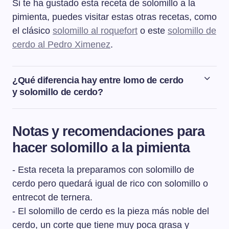
Si te ha gustado esta receta de solomillo a la
pimienta, puedes visitar estas otras recetas, como
el clásico
solomillo al roquefort
o este
solomillo de
cerdo al Pedro Ximenez
.
¿Qué diferencia hay entre lomo de cerdo
y solomillo de cerdo?
El solomillo de cerdo es la pieza más noble del cerdo,
un corte que tiene muy poca grasa y resulta muy tierno.
Notas y recomendaciones para
El lomo de cerdo es cada una de las dos piezas que
hacer solomillo a la pimienta
están situadas a cada lado de la columna vertebral del
cerdo, es una pieza mucho más grande y menos tierna
- Esta receta la preparamos con solomillo de
que el solomillo.
cerdo pero quedará igual de rico con solomillo o
entrecot de ternera.
- El solomillo de cerdo es la pieza más noble del
cerdo, un corte que tiene muy poca grasa y