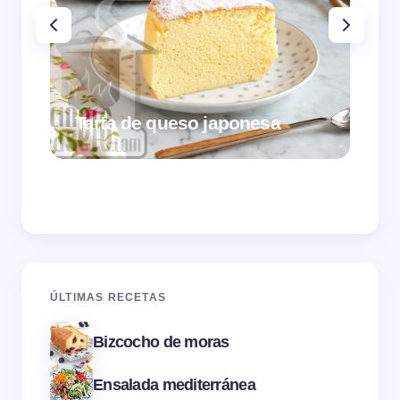
Tarta de queso japonesa
Cr
ÚLTIMAS RECETAS
Bizcocho de moras
Ensalada mediterránea