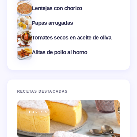
Lentejas con chorizo
Papas arrugadas
Tomates secos en aceite de oliva
Alitas de pollo al horno
RECETAS DESTACADAS
POSTRES
E