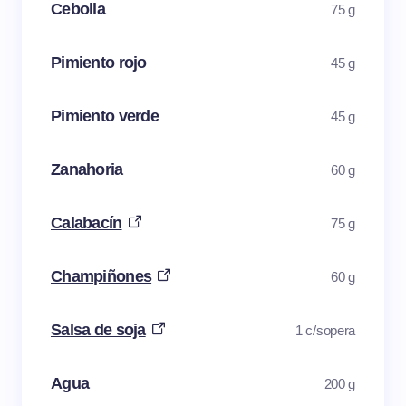
Cebolla
75 g
Pimiento rojo
45 g
Pimiento verde
45 g
Zanahoria
60 g
Calabacín
75 g
Champiñones
60 g
Salsa de soja
1 c/sopera
Agua
200 g