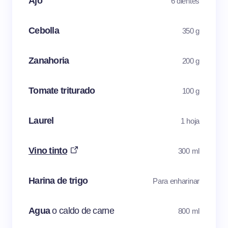
Ajo
6 dientes
Cebolla
350 g
Zanahoria
200 g
Tomate triturado
100 g
Laurel
1 hoja
Vino tinto
300 ml
Harina de trigo
Para enharinar
Agua
o caldo de carne
800 ml