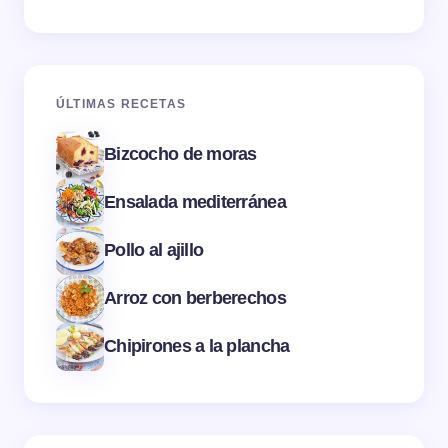
ÚLTIMAS RECETAS
Bizcocho de moras
Ensalada mediterránea
Pollo al ajillo
Arroz con berberechos
Chipirones a la plancha