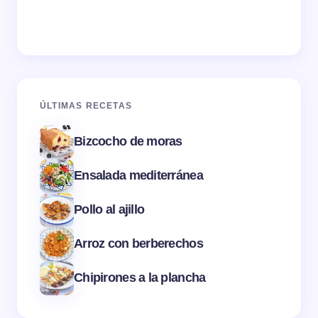
ÚLTIMAS RECETAS
Bizcocho de moras
Ensalada mediterránea
Pollo al ajillo
Arroz con berberechos
Chipirones a la plancha