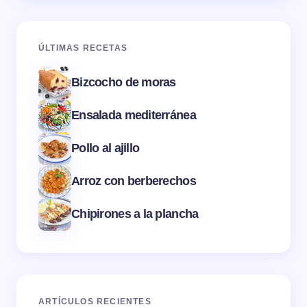
ÚLTIMAS RECETAS
Bizcocho de moras
Ensalada mediterránea
Pollo al ajillo
Arroz con berberechos
Chipirones a la plancha
ARTÍCULOS RECIENTES