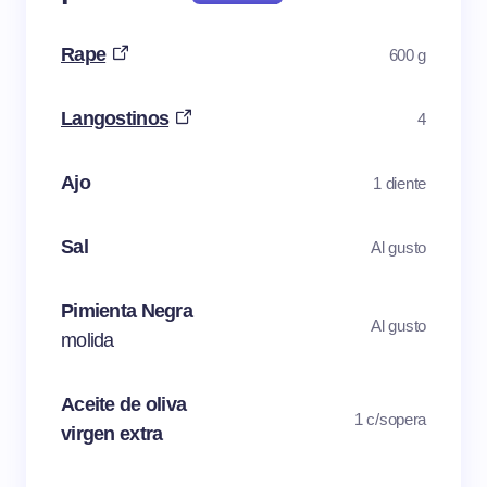
Rape
600 g
Langostinos
4
Ajo
1 diente
Sal
Al gusto
Pimienta Negra
Al gusto
molida
Aceite de oliva
1 c/sopera
virgen extra