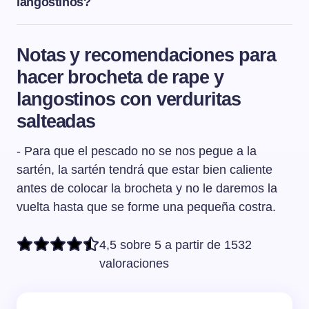
langostinos?
Los langostinos se deben limpiar en abundante agua
fría y escurrirlos bien después. De manera opcional,
Notas y recomendaciones para
podemos retirarles el intestino con una puntilla o un
hacer brocheta de rape y
cuchillo pequeño. Para ello, introducimos la punta por
debajo del intestino, sacamos la puntilla con cuidado y
langostinos con verduritas
tiramos del intestino del langostino hasta sacarlo
salteadas
completamente.
- Para que el pescado no se nos pegue a la
sartén, la sartén tendrá que estar bien caliente
antes de colocar la brocheta y no le daremos la
vuelta hasta que se forme una pequeña costra.
4,5 sobre 5 a partir de 1532
valoraciones