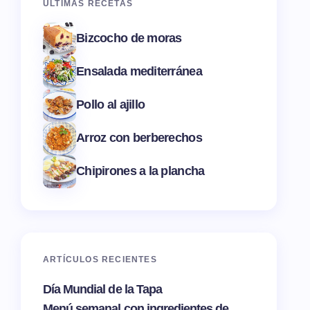
ÚLTIMAS RECETAS
Bizcocho de moras
Ensalada mediterránea
Pollo al ajillo
Arroz con berberechos
Chipirones a la plancha
ARTÍCULOS RECIENTES
Día Mundial de la Tapa
Menú semanal con ingredientes de