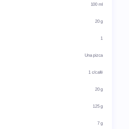
100 ml
20 g
1
Una pizca
1 c/café
20 g
125 g
7 g