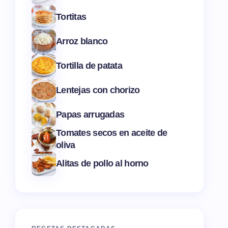
Tortitas
Arroz blanco
Tortilla de patata
Lentejas con chorizo
Papas arrugadas
Tomates secos en aceite de
oliva
Alitas de pollo al horno