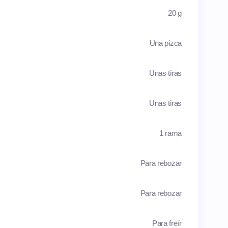
20 g
Una pizca
Unas tiras
Unas tiras
1 rama
Para rebozar
Para rebozar
Para freír