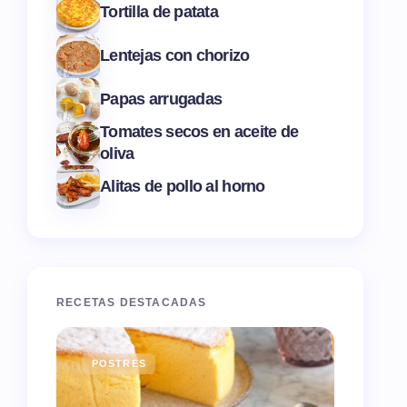
Tortilla de patata
Lentejas con chorizo
Papas arrugadas
Tomates secos en aceite de
oliva
Alitas de pollo al horno
RECETAS DESTACADAS
POSTRES
ENTR