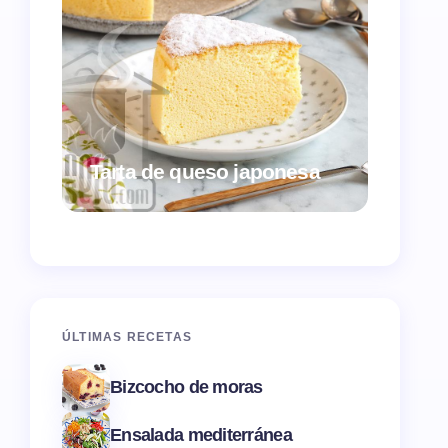
Croqu
Tarta de queso japonesa
ques
ÚLTIMAS RECETAS
Bizcocho de moras
Ensalada mediterránea