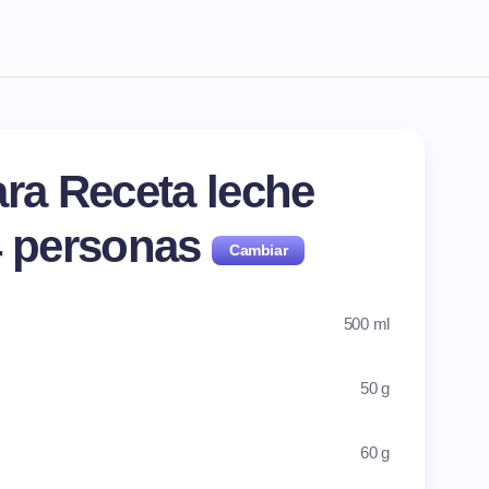
ara Receta leche
4
personas
500 ml
50 g
60 g