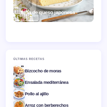
Tarta de queso japonesa
Cr
ÚLTIMAS RECETAS
Bizcocho de moras
Ensalada mediterránea
Pollo al ajillo
Arroz con berberechos