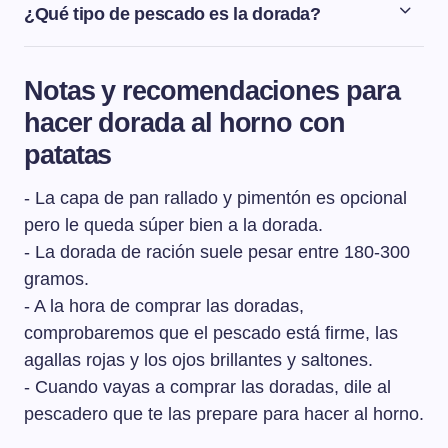
minutos en el horno a 180º C. Para que la dorada al
¿Qué tipo de pescado es la dorada?
horno nos salga perfecta es muy importante controlar el
La dorada es un pescado blanco propio de aguas poco
tiempo de horno para que el pescado no se pase de
profundas y de buen sabor, ya que se alimenta
cocción. Tendremos en cuenta que los tiempos de
Notas y recomendaciones para
principalmente de peces pequeños, crustáceos y
horneado son siempre aproximados, ya que variará en
hacer dorada al horno con
moluscos.
función del tamaño del pescado y de la potencia del
patatas
horno.
- La capa de pan rallado y pimentón es opcional
pero le queda súper bien a la dorada.
- La dorada de ración suele pesar entre 180-300
gramos.
- A la hora de comprar las doradas,
comprobaremos que el pescado está firme, las
agallas rojas y los ojos brillantes y saltones.
- Cuando vayas a comprar las doradas, dile al
pescadero que te las prepare para hacer al horno.