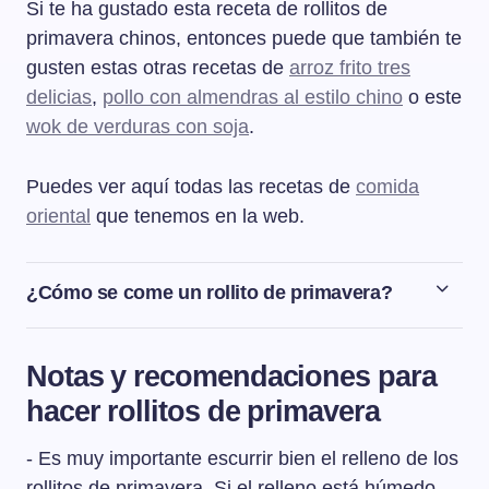
Si te ha gustado esta receta de rollitos de
primavera chinos, entonces puede que también te
gusten estas otras recetas de
arroz frito tres
delicias
,
pollo con almendras al estilo chino
o este
wok de verduras con soja
.
Puedes ver aquí todas las recetas de
comida
oriental
que tenemos en la web.
¿Cómo se come un rollito de primavera?
Podemos comer el rollito de primavera mojándolo
directamente en salsa agridulce o salsa de soja o bien
Notas y recomendaciones para
podemos abrirlo por la mitad y echar por encima una
hacer rollitos de primavera
cucharada de una de las salsas para que se impregne
bien todo el relleno.
- Es muy importante escurrir bien el relleno de los
rollitos de primavera. Si el relleno está húmedo,