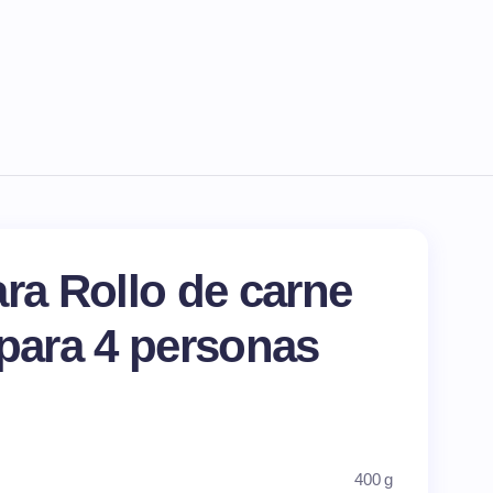
ara Rollo de carne
 para
4
personas
400 g