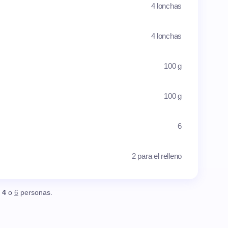
4 lonchas
4 lonchas
100 g
100 g
6
2 para el relleno
,
4
o
6
personas.