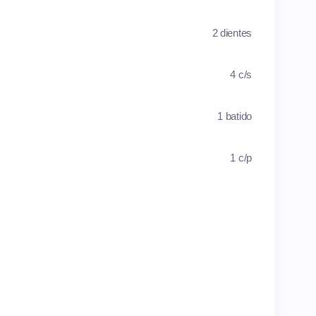
2 dientes
4 c/s
1 batido
1 c/p