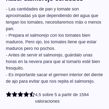
otros vegetales como el pepino y el pimiento verde. El
- Las cantidades de pan y tomate son
salmorejo lleva bastante cantidad de pan y el gazpacho
solo un poquito. Y al gazpacho se le añade agua para
aproximadas ya que dependiendo del agua que
aligerarlo y al salmorejo no.
tengan los tomates, necesitaremos más o menos
pan.
- Prepara el salmorejo con los tomates bien
maduros. Pero ojo, los tomates tiene que estar
maduros pero no pochos.
- Antes de servir el salmorejo, guárdalo unas
horas en la nevera para que al tomarlo esté bien
fresquito.
- Es importante sacar el germen interior del diente
de ajo para evitar que nos repita el salmorejo.
4,5 sobre 5 a partir de 1594
valoraciones