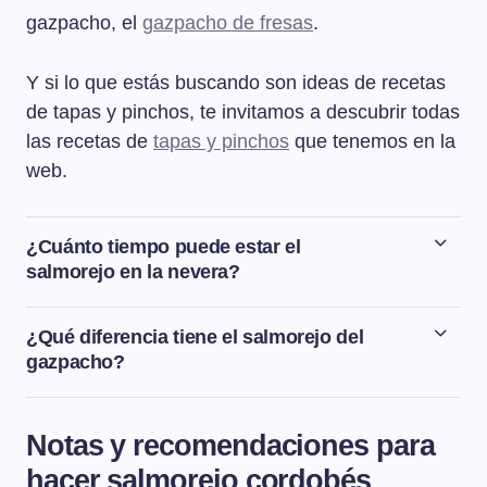
gazpacho, el
gazpacho de fresas
.
Y si lo que estás buscando son ideas de recetas
de tapas y pinchos, te invitamos a descubrir todas
las recetas de
tapas y pinchos
que tenemos en la
web.
¿Cuánto tiempo puede estar el
salmorejo en la nevera?
El salmorejo puede conservarse en la nevera dentro de
un táper o un recipiente bien cerrado hasta un máximo
¿Qué diferencia tiene el salmorejo del
de 4 días.
gazpacho?
Son varias las diferencias que hay entre el salmorejo y
el gazpacho. El salmorejo es más una crema y el
Notas y recomendaciones para
gazpacho más bien una sopa. Aunque los dos tienen el
hacer salmorejo cordobés
tomate como protagonista, el gazpacho lleva además