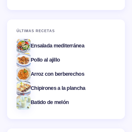
ÚLTIMAS RECETAS
Ensalada mediterránea
Pollo al ajillo
Arroz con berberechos
Chipirones a la plancha
Batido de melón