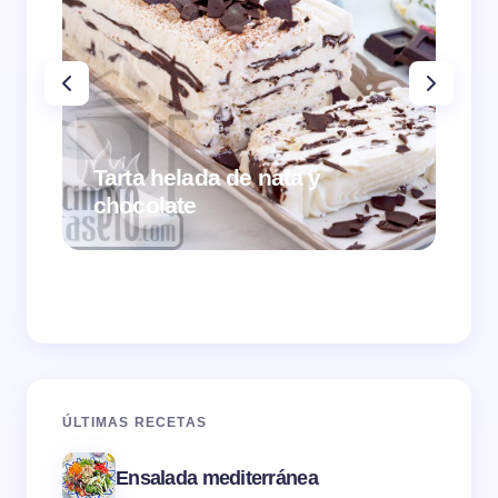
Tarta helada de nata y
chocolate
Cr
ÚLTIMAS RECETAS
Ensalada mediterránea