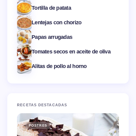
Tortilla de patata
Lentejas con chorizo
Papas arrugadas
Tomates secos en aceite de oliva
Alitas de pollo al horno
RECETAS DESTACADAS
POSTRES
E