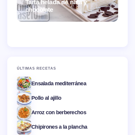
Tarta helada de nata y
chocolate
Cr
ÚLTIMAS RECETAS
Ensalada mediterránea
Pollo al ajillo
Arroz con berberechos
Chipirones a la plancha