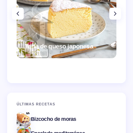
Tarta de queso japonesa
Cr
ÚLTIMAS RECETAS
Bizcocho de moras