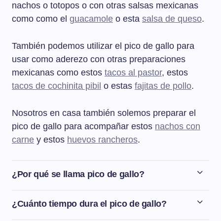
nachos o totopos o con otras salsas mexicanas
como como el
guacamole
o esta
salsa de queso
.
También podemos utilizar el pico de gallo para
usar como aderezo con otras preparaciones
mexicanas como estos
tacos al pastor
, estos
tacos de cochinita pibil
o estas
fajitas de pollo
.
Nosotros en casa también solemos preparar el
pico de gallo para acompañar estos
nachos con
carne
y estos
huevos rancheros
.
¿Por qué se llama pico de gallo?
El origen del nombre "pico de gallo" no está realmente
claro y existen varias versiones al respecto. Vamos a
¿Cuánto tiempo dura el pico de gallo?
comentar una que recoge el Diccionario enciclopédico
La salsa pico de gallo es preferible consumirla en el