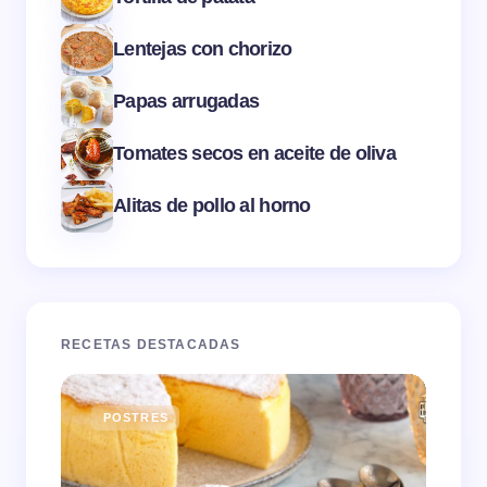
Lentejas con chorizo
Papas arrugadas
Tomates secos en aceite de oliva
Alitas de pollo al horno
RECETAS DESTACADAS
POSTRES
E