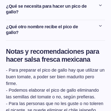
de la Gastronomía Mexicana, que pertenece a Larousse
momento de su preparación, para apreciar todo su sabor
¿Qué se necesita para hacer un pico de
Cocina, y que hace referencia a que esta salsa era la
y textura. Pero si nos ha sobrado y queremos guardarla,
gallo?
comida con la que se alimentaba a las aves de corral.
la meteremos en la nevera en un táper bien cerrado un
Para hacer la salsa pico de gallo necesitamos tomate,
máximo de 2 días.
cebolla roja, chile jalapeño, cilantro fresco, zumo de
¿Qué otro nombre recibe el pico de
lima, pimienta negra molida y sal. Es una salsa súper
gallo?
fácil y rápida de preparar ya que solo necesitamos tener
A esta salsa típica mexicana se le conoce también con
estos ingredientes tan básicos y cortarlos en
los nombres de salsa bandera (por los colores que
cuadraditos pequeños, aliñar y listo para comer.
Notas y recomendaciones para
tiene), salsa cruda, salsa picada, salsa mexicana, salsa
hacer salsa fresca mexicana
suave y salsa fresca.
- Para preparar el pico de gallo hay que utilizar un
buen tomate, a poder ser bien madurito pero
firme.
- Podemos elaborar el pico de gallo eliminando
las semillas del tomate o no, según prefieras.
- Para las personas que no les guste o no toleren
el picante, se puede eliminar el chile jalapeño.