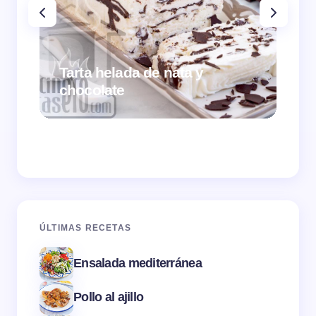
Tarta helada de nata y
chocolate
Cr
ÚLTIMAS RECETAS
Ensalada mediterránea
Pollo al ajillo