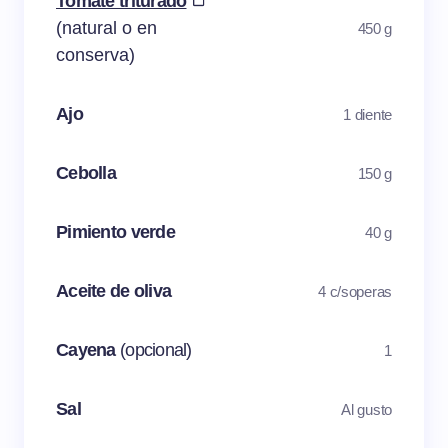
Tomate triturado
(natural o en
450 g
conserva)
Ajo
1 diente
Cebolla
150 g
Pimiento verde
40 g
Aceite de oliva
4 c/soperas
Cayena
(opcional)
1
Sal
Al gusto