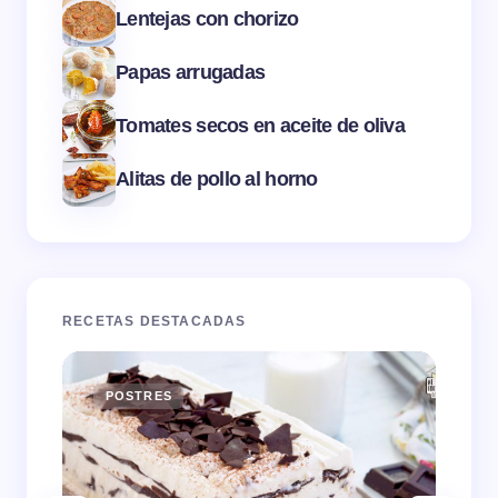
Lentejas con chorizo
Papas arrugadas
Tomates secos en aceite de oliva
Alitas de pollo al horno
RECETAS DESTACADAS
POSTRES
E