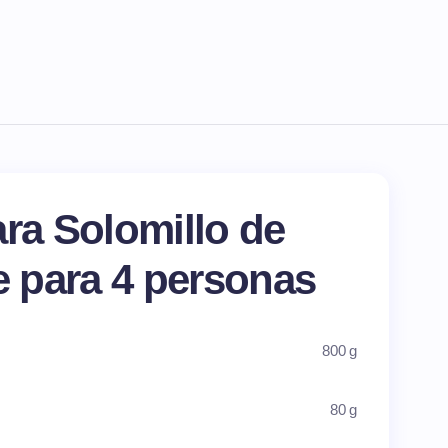
ara Solomillo de
e para 4 personas
800 g
80 g