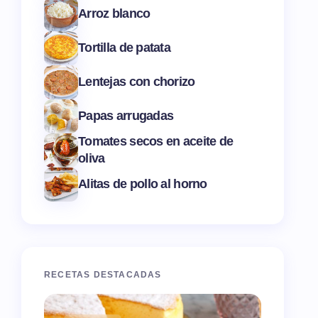
Arroz blanco
Tortilla de patata
Lentejas con chorizo
Papas arrugadas
Tomates secos en aceite de
oliva
Alitas de pollo al horno
RECETAS DESTACADAS