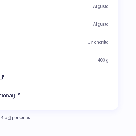
Al gusto
Al gusto
Un chorrito
400 g
cional)
,
4
o
6
personas.