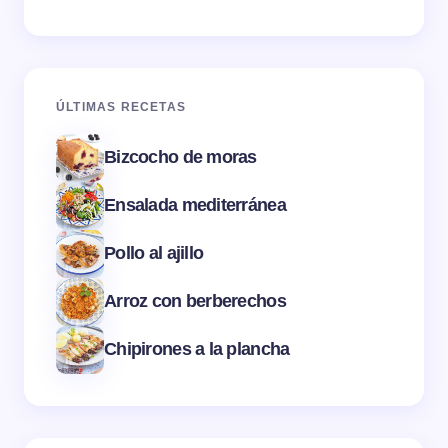
ÚLTIMAS RECETAS
Bizcocho de moras
Ensalada mediterránea
Pollo al ajillo
Arroz con berberechos
Chipirones a la plancha