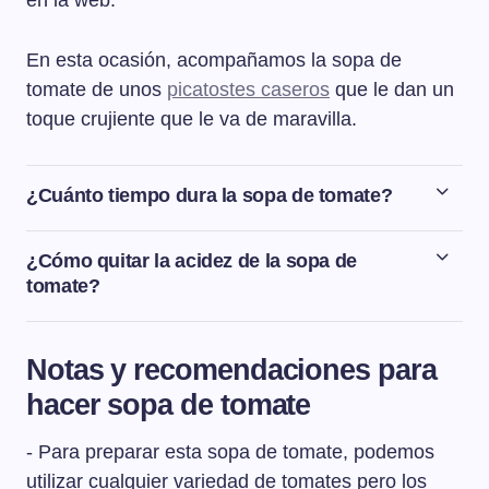
en la web.
En esta ocasión, acompañamos la sopa de
tomate de unos
picatostes caseros
que le dan un
toque crujiente que le va de maravilla.
¿Cuánto tiempo dura la sopa de tomate?
La sopa de tomate aguanta en la nevera, dentro de un
táper o un recipiente bien cerrado, un máximo de 2-3
¿Cómo quitar la acidez de la sopa de
días.
tomate?
Si la sopa de tomate nos ha quedado ácida, podemos
echarle un poco de azúcar. Además, si usamos como en
Notas y recomendaciones para
esta receta un poco de zanahoria, esto va a ayudar
hacer sopa de tomate
también a corregir un poco la posible acidez que tengan
los tomates.
- Para preparar esta sopa de tomate, podemos
utilizar cualquier variedad de tomates pero los