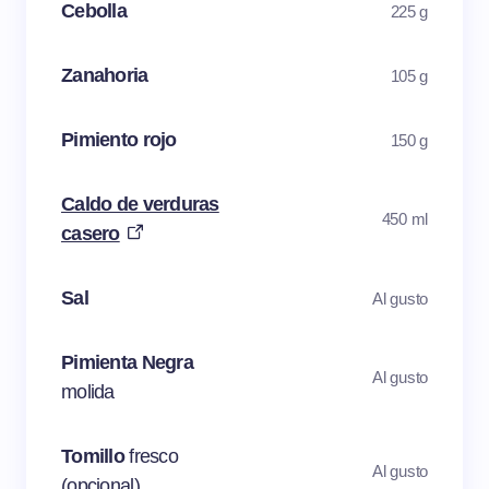
Cebolla
225 g
Zanahoria
105 g
Pimiento rojo
150 g
Caldo de verduras
450 ml
casero
Sal
Al gusto
Pimienta Negra
Al gusto
molida
Tomillo
fresco
Al gusto
(opcional)