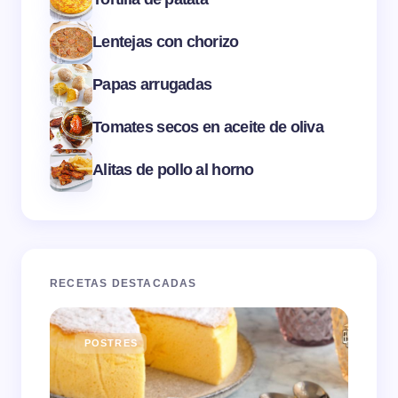
Lentejas con chorizo
Papas arrugadas
Tomates secos en aceite de oliva
Alitas de pollo al horno
RECETAS DESTACADAS
POSTRES
E