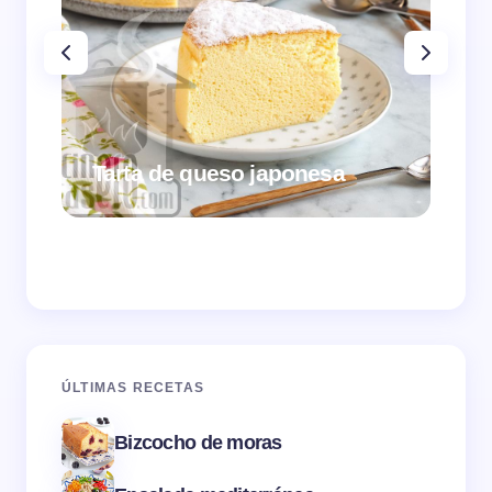
Tarta de queso japonesa
Cr
ÚLTIMAS RECETAS
Bizcocho de moras