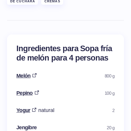
DE CUCHARA
CREMAS
Ingredientes para Sopa fría
de melón para 4 personas
Melón
800 g
Pepino
100 g
Yogur
natural
2
Jengibre
20 g