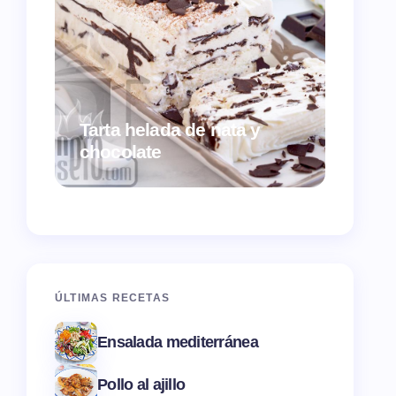
Tarta helada de nata y
Croqu
chocolate
ques
ÚLTIMAS RECETAS
Ensalada mediterránea
Pollo al ajillo