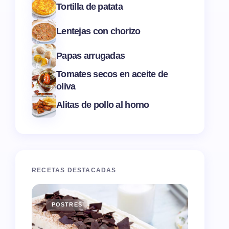
Tortilla de patata
Lentejas con chorizo
Papas arrugadas
Tomates secos en aceite de
oliva
Alitas de pollo al horno
RECETAS DESTACADAS
POSTRES
ENTR