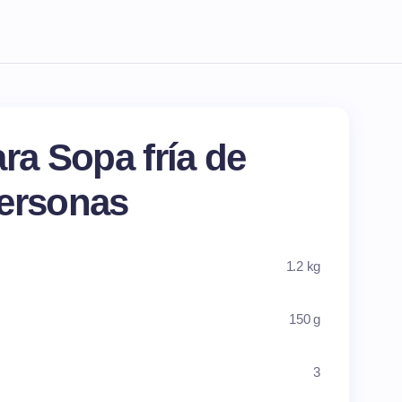
ra Sopa fría de
personas
1.2 kg
150 g
3