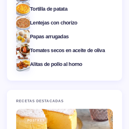
Tortilla de patata
Lentejas con chorizo
Papas arrugadas
Tomates secos en aceite de oliva
Alitas de pollo al horno
RECETAS DESTACADAS
POSTRES
E