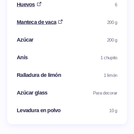
Huevos
6
Manteca de vaca
200 g
Azúcar
200 g
Anís
1 chupito
Ralladura de limón
1 limón
Azúcar glass
Para decorar
Levadura en polvo
10 g