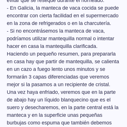
evitar que se reseque durante el horneado.
líquido blanquecino que es el suero y desecharemos, en
la parte central está la manteca y en la superficie unas
- En Galicia, la manteca de vaca cocida se puede
pequeñas burbujas como espuma que también
encontrar con cierta facilidad en el supermercado
debemos retirar y desechar.
en la zona de refrigerados o en la charcutería.
- Si no encontrásemos la manteca de vaca,
podríamos utilizar mantequilla normal o intentar
hacer en casa la mantequilla clarificada.
Haciendo un pequeño resumen, para prepararla
en casa hay que partir de mantequilla, se calienta
en un cazo a fuego lento unos minutos y se
formarán 3 capas diferenciadas que veremos
mejor si la pasamos a un recipiente de cristal.
Una vez haya enfriado, veremos que en la parte
de abajo hay un líquido blanquecino que es el
suero y desecharemos, en la parte central está la
manteca y en la superficie unas pequeñas
burbujas como espuma que también debemos