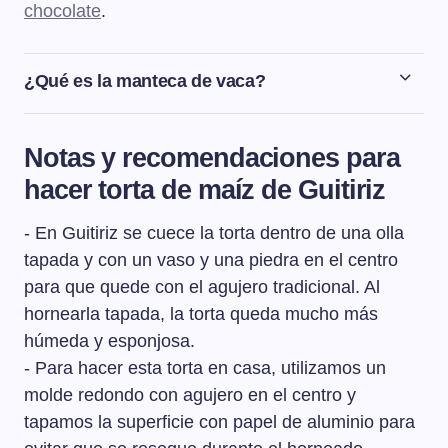
chocolate
.
¿Qué es la manteca de vaca?
La manteca de vaca que utilizamos en esta receta de
torta de Guitiriz es lo que se conoce como mantequilla
Notas y recomendaciones para
clarificada. En Galicia se encuentra fácilmente en
hacer torta de maíz de Guitiriz
cualquier supermercado y se usa normalmente para
preparar recetas dulces pero es verdad que en el resto
- En Guitiriz se cuece la torta dentro de una olla
de España es más difícil de conseguir. Si no
encontrásemos la manteca de vaca, podríamos utilizar
tapada y con un vaso y una piedra en el centro
mantequilla normal o intentar hacer en casa la
para que quede con el agujero tradicional. Al
mantequilla clarificada. Haciendo un pequeño resumen,
hornearla tapada, la torta queda mucho más
para prepararla en casa hay que partir de mantequilla,
húmeda y esponjosa.
se calienta en un cazo a fuego lento unos minutos y se
- Para hacer esta torta en casa, utilizamos un
formarán 3 capas diferenciadas que veremos mejor si la
molde redondo con agujero en el centro y
pasamos a un recipiente de cristal. Una vez haya
tapamos la superficie con papel de aluminio para
enfriado, veremos que en la parte de abajo hay un