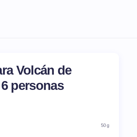
ara Volcán de
 6 personas
50 g