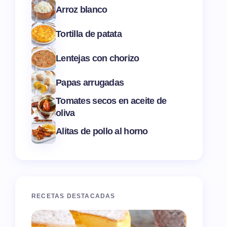
Arroz blanco
Tortilla de patata
Lentejas con chorizo
Papas arrugadas
Tomates secos en aceite de
oliva
Alitas de pollo al horno
RECETAS DESTACADAS