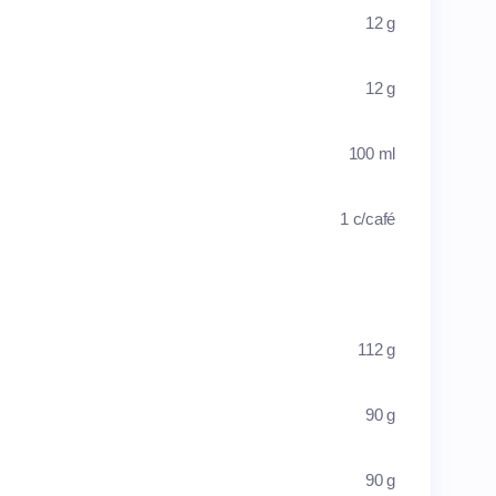
12 g
12 g
100 ml
1 c/café
112 g
90 g
90 g