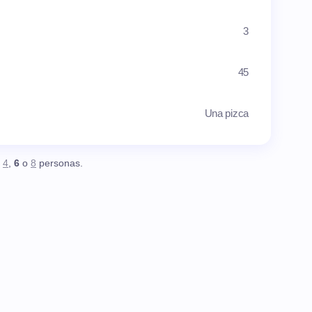
3
45
Una pizca
,
4
,
6
o
8
personas.