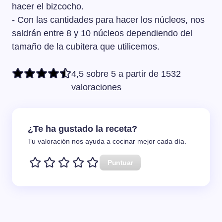
coulant de Michel Bras, os puedo asegurar que con esta
hacer el bizcocho.
receta de El cocinero casero conseguiréis un coulant de
- Con las cantidades para hacer los núcleos, nos
chocolate de un gran nivel.
saldrán entre 8 y 10 núcleos dependiendo del
tamaño de la cubitera que utilicemos.
4,5 sobre 5 a partir de 1532
valoraciones
¿Te ha gustado la receta?
Tu valoración nos ayuda a cocinar mejor cada día.
Puntuar