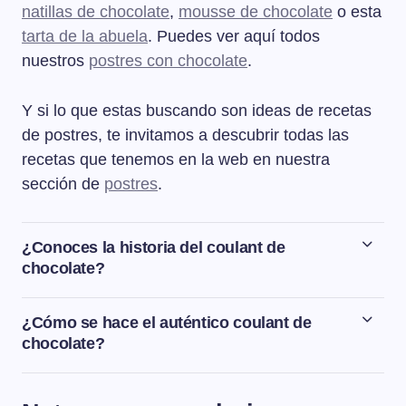
natillas de chocolate
,
mousse de chocolate
o esta
tarta de la abuela
. Puedes ver aquí todos
nuestros
postres con chocolate
.
Y si lo que estas buscando son ideas de recetas
de postres, te invitamos a descubrir todas las
recetas que tenemos en la web en nuestra
sección de
postres
.
¿Conoces la historia del coulant de
chocolate?
Fue el chef francés Michel Bras quién en 1981 creó esta
maravilla de postre de chocolate. Según se puede leer
¿Cómo se hace el auténtico coulant de
en la web del restaurante Bras, el momento de
chocolate?
inspiración para crear este postre fue al regresar a casa
La receta del auténtico coulant de chocolate tiene dos
un día de muy mal tiempo con la familia después de
elaboraciones. Una es la del bizcocho de chocolate y la
haber practicado esquí de fondo. Se sentaron en