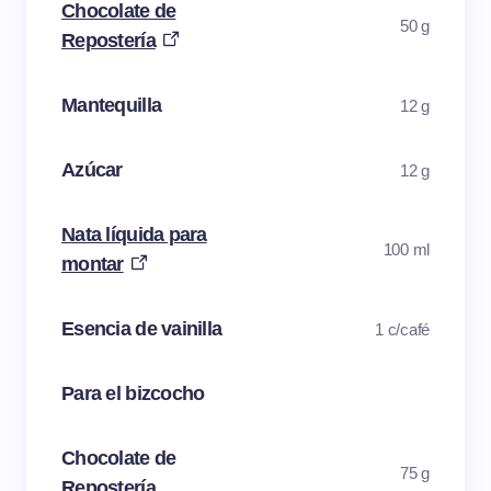
Chocolate de
50 g
Repostería
Mantequilla
12 g
Azúcar
12 g
Nata líquida para
100 ml
montar
Esencia de vainilla
1 c/café
Para el bizcocho
Chocolate de
75 g
Repostería