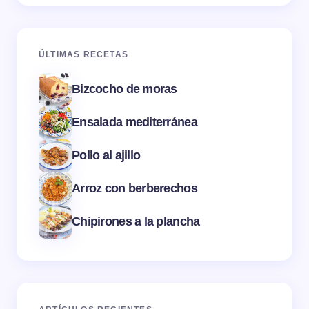
ÚLTIMAS RECETAS
Bizcocho de moras
Ensalada mediterránea
Pollo al ajillo
Arroz con berberechos
Chipirones a la plancha