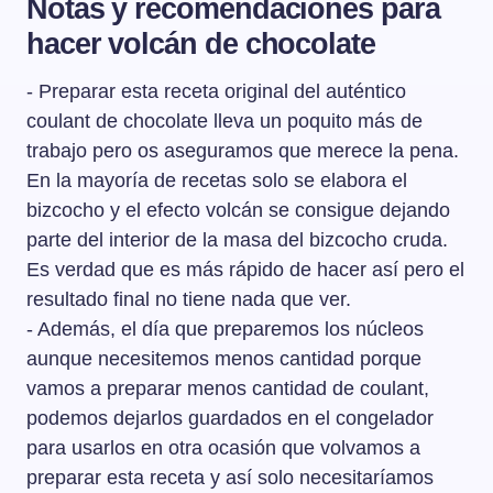
Notas y recomendaciones para
otra es una ganache que va congelada dentro del
silencio a la mesa muertos de frío y prepararon entonces
hacer volcán de chocolate
bizcocho. Así se consigue el famoso efecto volcán del
un chocolate caliente. Y a medida que iban entrando en
coulant.
calor, gracias al efecto del chocolate, comenzaron a
- Preparar esta receta original del auténtico
charlar, reir y pasar un buen rato. Y después de ese
coulant de chocolate lleva un poquito más de
momento de inspiración, tardó dos años el chef Bras en
trabajo pero os aseguramos que merece la pena.
hacer pruebas hasta que consiguió la receta definitiva
En la mayoría de recetas solo se elabora el
que estaba buscando: una historia de frío y calor. La
bizcocho y el efecto volcán se consigue dejando
receta del coulant de Michel Bras se compone de dos
partes: una masa de bizcocho y una ganache de
parte del interior de la masa del bizcocho cruda.
chocolate congelado que se introduce dentro de la
Es verdad que es más rápido de hacer así pero el
masa del bizcocho. Una vez horneado, la masa del
resultado final no tiene nada que ver.
bizcocho se ha cocinado perfectamente y la ganache de
- Además, el día que preparemos los núcleos
chocolate se ha convertido en una salsa líquida que
aunque necesitemos menos cantidad porque
fluye como si fuera la lava de un volcán cuando lo
vamos a preparar menos cantidad de coulant,
rompemos con la cuchara. Absolutamente irresistible.
podemos dejarlos guardados en el congelador
En repostería sabemos que es fundamental conocer y
para usarlos en otra ocasión que volvamos a
utilizar las cantidades exactas de los ingredientes y en
este caso, aunque no tengamos la receta al dedillo del
preparar esta receta y así solo necesitaríamos