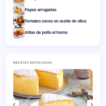
Papas arrugadas
Tomates secos en aceite de oliva
Alitas de pollo al horno
RECETAS DESTACADAS
POSTRES
E