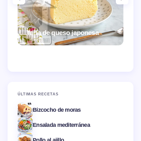
Tarta de queso japonesa
Cr
ÚLTIMAS RECETAS
Bizcocho de moras
Ensalada mediterránea
Pollo al ajillo