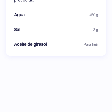
precocida
Agua
450 g
Sal
3 g
Aceite de girasol
Para freír