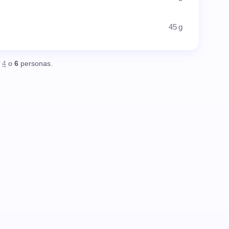
45 g
,
4
o
6
personas.