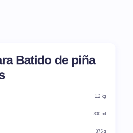
ara Batido de piña
s
1,2 kg
300 ml
375 g