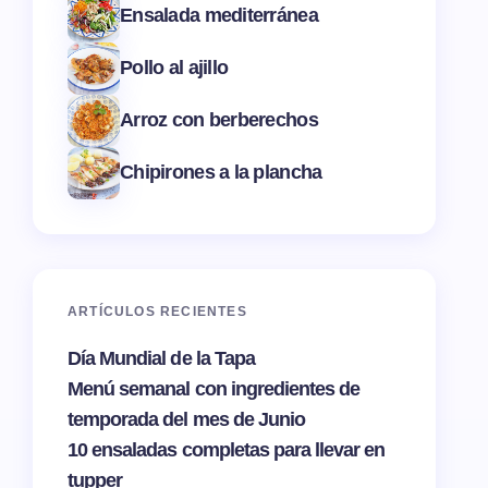
Ensalada mediterránea
Pollo al ajillo
Arroz con berberechos
Chipirones a la plancha
ARTÍCULOS RECIENTES
Día Mundial de la Tapa
Menú semanal con ingredientes de
temporada del mes de Junio
10 ensaladas completas para llevar en
tupper