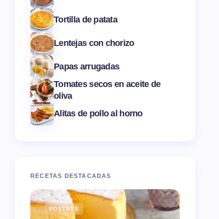
Tortilla de patata
Lentejas con chorizo
Papas arrugadas
Tomates secos en aceite de
oliva
Alitas de pollo al horno
RECETAS DESTACADAS
POSTRES
ENTR