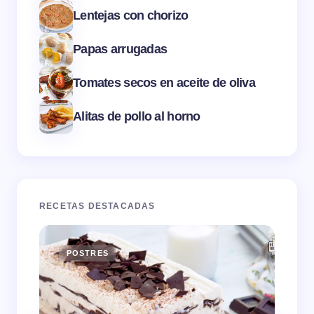
Lentejas con chorizo
Papas arrugadas
Tomates secos en aceite de oliva
Alitas de pollo al horno
RECETAS DESTACADAS
POSTRES
E