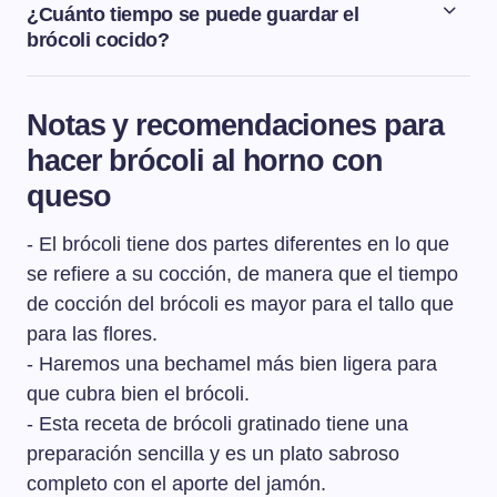
lo que siempre se suele cocinar, como el tallo. El tallo al
¿Cuánto tiempo se puede guardar el
ser más duro que las flores, va a necesitar un par de
brócoli cocido?
minutos más de cocción que las flores.
Una vez cocido el brócoli, lo podemos guardar en la
nevera bien escurrido dentro de un recipiente bien
Notas y recomendaciones para
cerrado durante 2 días.
hacer brócoli al horno con
queso
- El brócoli tiene dos partes diferentes en lo que
se refiere a su cocción, de manera que el tiempo
de cocción del brócoli es mayor para el tallo que
para las flores.
- Haremos una bechamel más bien ligera para
que cubra bien el brócoli.
- Esta receta de brócoli gratinado tiene una
preparación sencilla y es un plato sabroso
completo con el aporte del jamón.