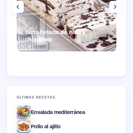
Tarta helada de nata y
chocolate
Cr
ÚLTIMAS RECETAS
Ensalada mediterránea
Pollo al ajillo