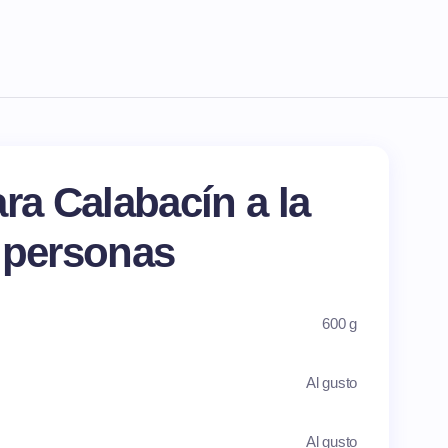
ra Calabacín a la
 personas
600 g
Al gusto
Al gusto