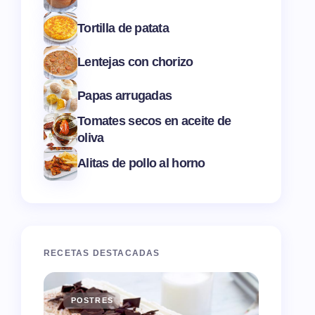
Tortilla de patata
Lentejas con chorizo
Papas arrugadas
Tomates secos en aceite de
oliva
Alitas de pollo al horno
RECETAS DESTACADAS
POSTRES
ENTR