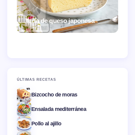
Tarta de queso japonesa
Cr
ÚLTIMAS RECETAS
Bizcocho de moras
Ensalada mediterránea
Pollo al ajillo