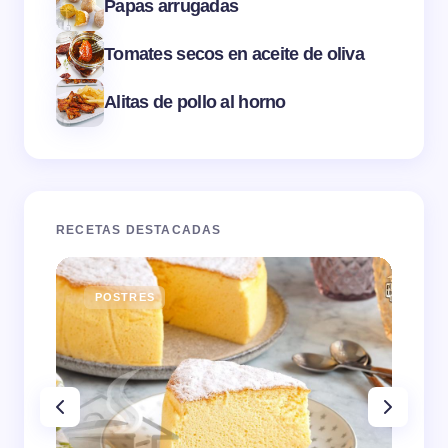
Papas arrugadas
Tomates secos en aceite de oliva
Alitas de pollo al horno
RECETAS DESTACADAS
POSTRES
E