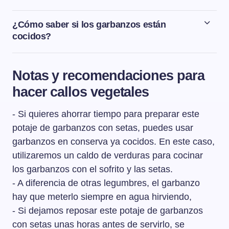
El tiempo de cocción de los garbanzos va a variar
dependiendo del tipo y de la frescura de los garbanzos,
¿Cómo saber si los garbanzos están
de la dureza del agua, si estuvieron las 12 horas en
cocidos?
remojo, etc. Pero podemos decir que de media tardarán
Sabemos que los garbanzos están cocidos si cuando
unos 50-60 minutos en estar cocidos.
apretamos un garbanzo, se aplasta con facilidad.
Notas y recomendaciones para
hacer callos vegetales
- Si quieres ahorrar tiempo para preparar este
potaje de garbanzos con setas, puedes usar
garbanzos en conserva ya cocidos. En este caso,
utilizaremos un caldo de verduras para cocinar
los garbanzos con el sofrito y las setas.
- A diferencia de otras legumbres, el garbanzo
hay que meterlo siempre en agua hirviendo,
- Si dejamos reposar este potaje de garbanzos
con setas unas horas antes de servirlo, se