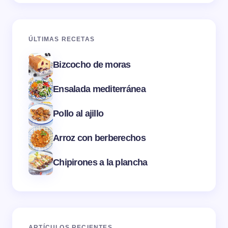
ÚLTIMAS RECETAS
Bizcocho de moras
Ensalada mediterránea
Pollo al ajillo
Arroz con berberechos
Chipirones a la plancha
ARTÍCULOS RECIENTES