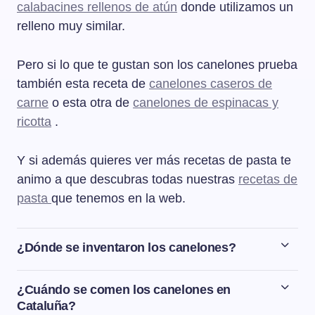
calabacines rellenos de atún
donde utilizamos un
relleno muy similar.
Pero si lo que te gustan son los canelones prueba
también esta receta de
canelones caseros de
carne
o esta otra de
canelones de espinacas y
ricotta
.
Y si además quieres ver más recetas de pasta te
animo a que descubras todas nuestras
recetas de
pasta
que tenemos en la web.
¿Dónde se inventaron los canelones?
Los canelones son originarios de Italia y consisten en
una pasta en forma de caña o cilindro y rellena.
¿Cuándo se comen los canelones en
Cataluña?