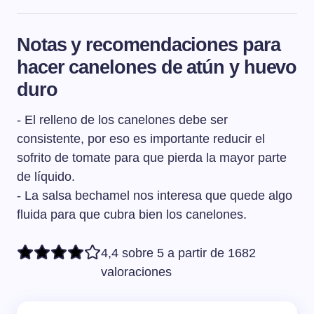
En Cataluña es tradicional comer los canelones el día
de San Esteban, que es el día después de Navidad, el
Notas y recomendaciones para
26 de Diciembre.
hacer canelones de atún y huevo
duro
- El relleno de los canelones debe ser
consistente, por eso es importante reducir el
sofrito de tomate para que pierda la mayor parte
de líquido.
- La salsa bechamel nos interesa que quede algo
fluida para que cubra bien los canelones.
4,4 sobre 5 a partir de 1682
valoraciones