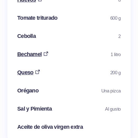
Tomate triturado
600 g
Cebolla
2
Bechamel
1 litro
Queso
200 g
Orégano
Una pizca
Sal y Pimienta
Al gusto
Aceite de oliva virgen extra