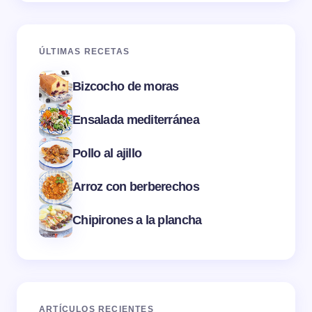
ÚLTIMAS RECETAS
Bizcocho de moras
Ensalada mediterránea
Pollo al ajillo
Arroz con berberechos
Chipirones a la plancha
ARTÍCULOS RECIENTES