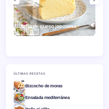
Tarta de queso japonesa
Cr
ÚLTIMAS RECETAS
Bizcocho de moras
Ensalada mediterránea