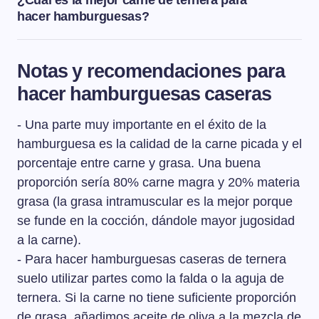
¿Cuál es la mejor carne de ternera para
hacer hamburguesas?
Las mejores piezas de ternera para hacer
hamburguesas caseras son la falda o la aguja de
Notas y recomendaciones para
ternera, que son partes magras pero con algo de grasa
hacer hamburguesas caseras
infiltrada.
- Una parte muy importante en el éxito de la
hamburguesa es la calidad de la carne picada y el
porcentaje entre carne y grasa. Una buena
proporción sería 80% carne magra y 20% materia
grasa (la grasa intramuscular es la mejor porque
se funde en la cocción, dándole mayor jugosidad
a la carne).
- Para hacer hamburguesas caseras de ternera
suelo utilizar partes como la falda o la aguja de
ternera. Si la carne no tiene suficiente proporción
de grasa, añadimos aceite de oliva a la mezcla de