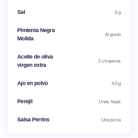
Sal
6 g
Pimienta Negra
Al gusto
Molida
Aceite de oliva
3 c/soperas
virgen extra
Ajo en polvo
4.5 g
Perejil
Unas hojas
Salsa Perrins
Una pizca