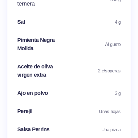
ternera
Sal
4 g
Pimienta Negra
Al gusto
Molida
Aceite de oliva
2 c/soperas
virgen extra
Ajo en polvo
3 g
Perejil
Unas hojas
Salsa Perrins
Una pizca