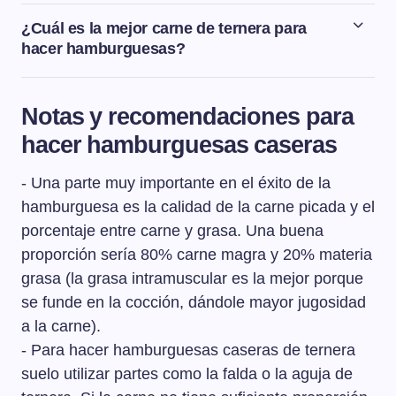
¿Cuál es la mejor carne de ternera para
hacer hamburguesas?
Las mejores piezas de ternera para hacer
hamburguesas caseras son la falda o la aguja de
Notas y recomendaciones para
ternera, que son partes magras pero con algo de grasa
hacer hamburguesas caseras
infiltrada.
- Una parte muy importante en el éxito de la
hamburguesa es la calidad de la carne picada y el
porcentaje entre carne y grasa. Una buena
proporción sería 80% carne magra y 20% materia
grasa (la grasa intramuscular es la mejor porque
se funde en la cocción, dándole mayor jugosidad
a la carne).
- Para hacer hamburguesas caseras de ternera
suelo utilizar partes como la falda o la aguja de