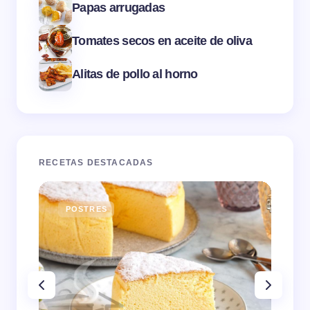
Papas arrugadas
Tomates secos en aceite de oliva
Alitas de pollo al horno
RECETAS DESTACADAS
POSTRES
E