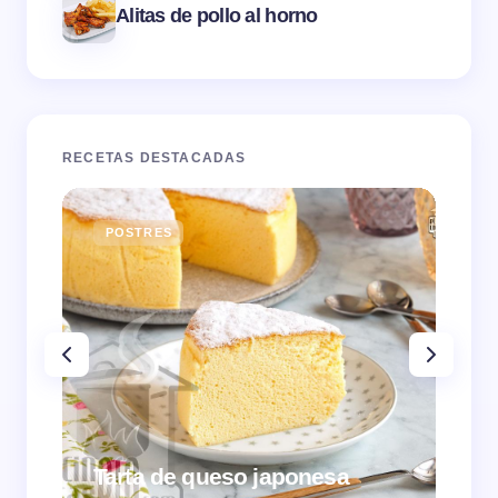
Alitas de pollo al horno
RECETAS DESTACADAS
POSTRES
E
Tarta de queso japonesa
Cr