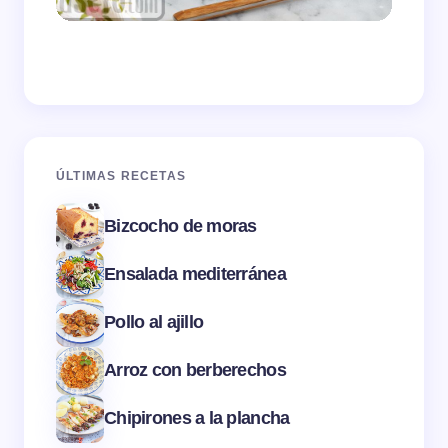
ÚLTIMAS RECETAS
Bizcocho de moras
Ensalada mediterránea
Pollo al ajillo
Arroz con berberechos
Chipirones a la plancha