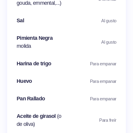
gouda, emmental,...)
Sal
Al gusto
Pimienta Negra
Al gusto
molida
Harina de trigo
Para empanar
Huevo
Para empanar
Pan Rallado
Para empanar
Aceite de girasol
(o
Para freír
de oliva)