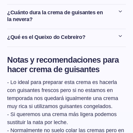
Los guisantes frescos necesitarán entre 7-10 minutos,
dependiendo del tamaño, para cocinarse desde que el
¿Cuánto dura la crema de guisantes en
agua empieza a hervir, mientras que los guisantes
la nevera?
congelados necesitarán entre 5-7 minutos.
La crema de guisantes aguanta en la nevera bien
guardada dentro de un táper o un recipiente bien tapado
¿Qué es el Queixo do Cebreiro?
un máximo de 2 días.
El Queixo do Cebreiro es un queso fresco de pasta
blanca, blanda y granulosa, elaborado con leche de
Notas y recomendaciones para
vaca. La zona de producción abarca trece municipios de
hacer crema de guisantes
la comarca oriental de Lugo.
- Lo ideal para preparar esta crema es hacerla
con guisantes frescos pero si no estamos en
temporada nos quedará igualmente una crema
muy rica si utilizamos guisantes congelados.
- Si queremos una crema más ligera podemos
sustituir la nata por leche.
- Normalmente no suelo colar las cremas pero en