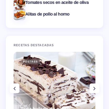
Tomates secos en aceite de oliva
Alitas de pollo al horno
RECETAS DESTACADAS
POSTRES
E
Tarta helada de nata y