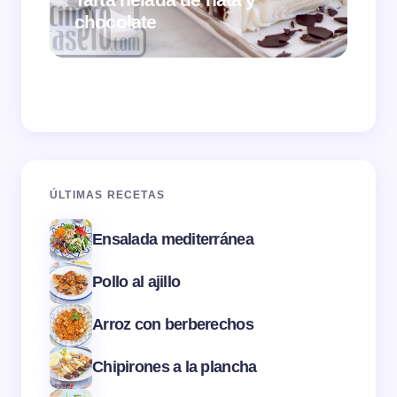
chocolate
Cr
ÚLTIMAS RECETAS
Ensalada mediterránea
Pollo al ajillo
Arroz con berberechos
Chipirones a la plancha