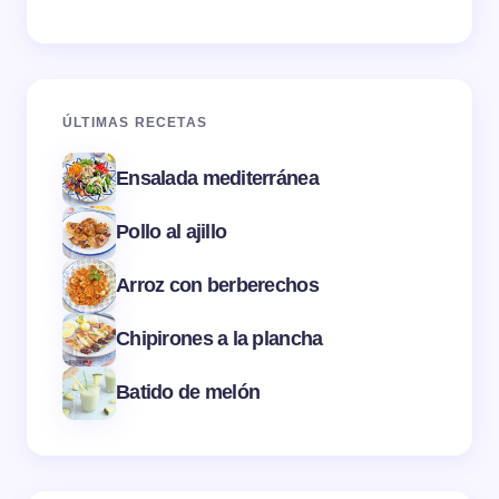
ÚLTIMAS RECETAS
Ensalada mediterránea
Pollo al ajillo
Arroz con berberechos
Chipirones a la plancha
Batido de melón