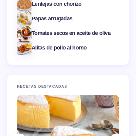
Lentejas con chorizo
Papas arrugadas
Tomates secos en aceite de oliva
Alitas de pollo al horno
RECETAS DESTACADAS
POSTRES
E