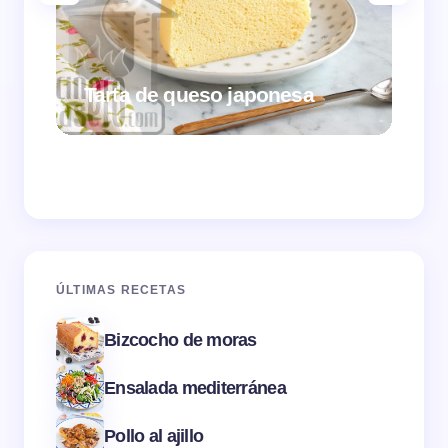
Tarta de queso japonesa
Cr
ÚLTIMAS RECETAS
Bizcocho de moras
Ensalada mediterránea
Pollo al ajillo