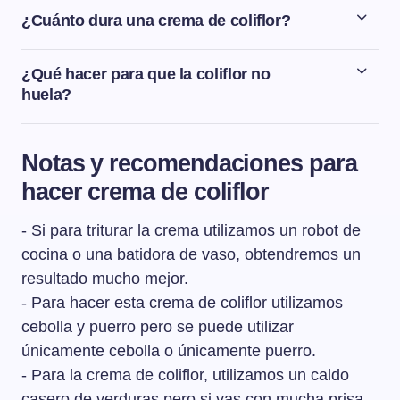
¿Cuánto dura una crema de coliflor?
Una crema de coliflor aguanta en la nevera, dentro de
un táper o un recipiente bien cerrado, hasta 2 días.
¿Qué hacer para que la coliflor no
huela?
Un truco para cocinar la coliflor sin olor es añadir leche
al agua de cocción de la coliflor o como en el caso de
Notas y recomendaciones para
esta crema, al caldo de verduras. Otro consejo para
hacer crema de coliflor
evitar el olor es no sobrecocer la coliflor.
- Si para triturar la crema utilizamos un robot de
cocina o una batidora de vaso, obtendremos un
resultado mucho mejor.
- Para hacer esta crema de coliflor utilizamos
cebolla y puerro pero se puede utilizar
únicamente cebolla o únicamente puerro.
- Para la crema de coliflor, utilizamos un caldo
casero de verduras pero si vas con mucha prisa,