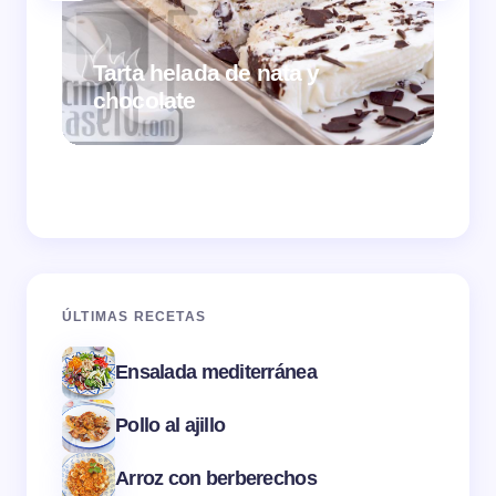
Tarta helada de nata y
chocolate
Cr
ÚLTIMAS RECETAS
Ensalada mediterránea
Pollo al ajillo
Arroz con berberechos