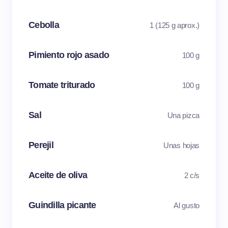
Cebolla
1 (125 g aprox.)
Pimiento rojo asado
100 g
Tomate triturado
100 g
Sal
Una pizca
Perejil
Unas hojas
Aceite de oliva
2 c/s
Guindilla picante
Al gusto