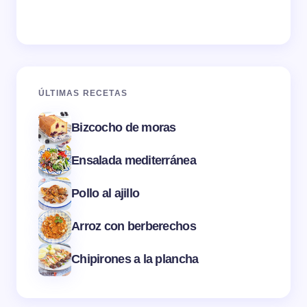
ÚLTIMAS RECETAS
Bizcocho de moras
Ensalada mediterránea
Pollo al ajillo
Arroz con berberechos
Chipirones a la plancha