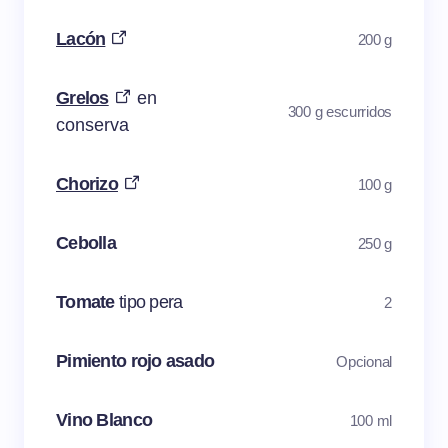
Lacón
200 g
Grelos
en
300 g escurridos
conserva
Chorizo
100 g
Cebolla
250 g
Tomate
tipo pera
2
Pimiento rojo asado
Opcional
Vino Blanco
100 ml