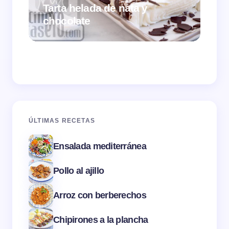
Tarta helada de nata y
chocolate
Cr
ÚLTIMAS RECETAS
Ensalada mediterránea
Pollo al ajillo
Arroz con berberechos
Chipirones a la plancha