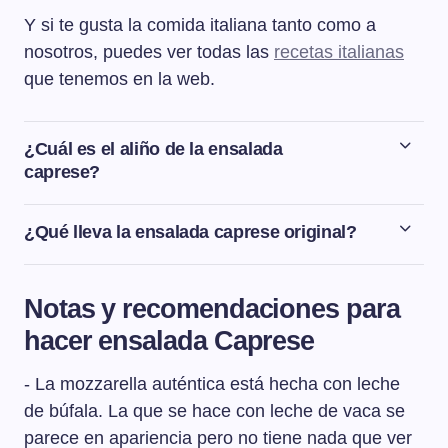
Y si te gusta la comida italiana tanto como a
nosotros, puedes ver todas las
recetas italianas
que tenemos en la web.
¿Cuál es el aliño de la ensalada
caprese?
El aliño de la ensalada caprese es un buen aceite de
oliva virgen extra, pimienta negra recién molida, una
¿Qué lleva la ensalada caprese original?
pizca de orégano y sal.
La ensalada caprese original lleva queso mozzarella,
tomate y albahaca fresca. Después se aliña con aceite
Notas y recomendaciones para
de oliva, pimienta negra molida, orégano seco y una
hacer ensalada Caprese
pizca de sal. La ensalada caprese original no lleva
aceitunas negras.
- La mozzarella auténtica está hecha con leche
de búfala. La que se hace con leche de vaca se
parece en apariencia pero no tiene nada que ver