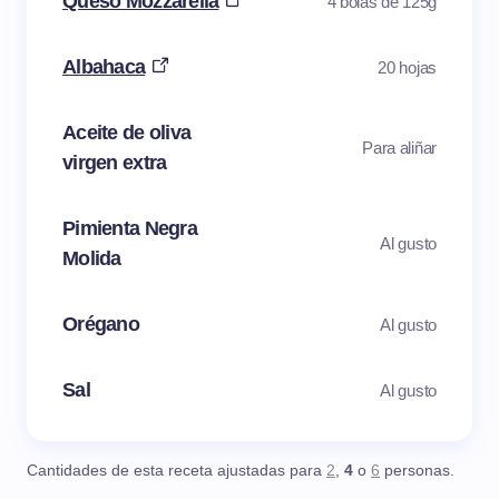
Queso Mozzarella
4 bolas de 125g
Albahaca
20 hojas
Aceite de oliva
Para aliñar
virgen extra
Pimienta Negra
Al gusto
Molida
Orégano
Al gusto
Sal
Al gusto
Cantidades de esta receta ajustadas para
2
,
4
o
6
personas.