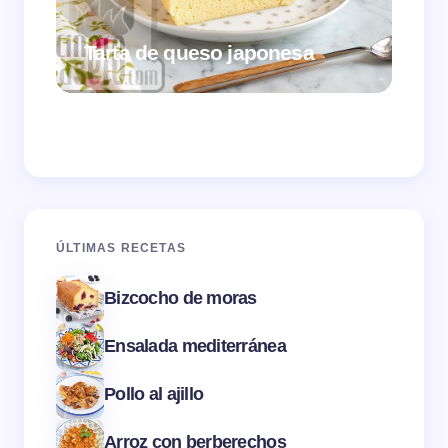
Tarta de queso japonesa
Cr
ÚLTIMAS RECETAS
Bizcocho de moras
Ensalada mediterránea
Pollo al ajillo
Arroz con berberechos