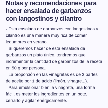
unos 50-60 minutos en estar cocidos.
Notas y recomendaciones para
homogénea. Un truco para emulsionar la vinagreta es
Como dijimos antes, este tiempo no es exacto porque
hacer ensalada de garbanzos
meter la mezcla en un bote de cristal con tapa y agitarlo
depende del tamaño de los langostinos. Puedes ver
enérgicamente durante unos 10 segundos. De esta
aquí la receta completa con todas las fotos del paso a
con langostinos y cilantro
manera conseguiremos una emulsión perfecta.
paso de
cómo cocer langostinos
.
- Esta ensalada de garbanzos con langostinos y
cilantro es una manera muy rica de comer
legumbres en verano.
- Si queremos hacer de esta ensalada de
garbanzos un plato único, tendremos que
incrementar la cantidad de garbanzos de la receta
en 50 g por persona.
- La proporción en las vinagretas es de 3 partes
de aceite por 1 de ácido (limón, vinagre...).
- Para emulsionar bien la vinagreta, una forma
fácil, es meter los ingredientes en un bote,
cerrarlo y agitar enérgicamente.