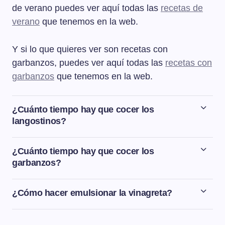
de verano puedes ver aquí todas las
recetas de
verano
que tenemos en la web.
Y si lo que quieres ver son recetas con
garbanzos, puedes ver aquí todas las
recetas con
garbanzos
que tenemos en la web.
¿Cuánto tiempo hay que cocer los
langostinos?
El tiempo de cocción de los langostinos va a depender
de su tamaño pero podemos decir que el tiempo medio
¿Cuánto tiempo hay que cocer los
es entre 1 y 2 minutos. Pondremos a calentar una tartera
garbanzos?
amplia con agua caliente y cuando el agua rompa a
El tiempo de cocción de los garbanzos va a variar
hervir, añadimos sal y los langostinos. Al añadir los
dependiendo del tipo y de la frescura de los garbanzos,
¿Cómo hacer emulsionar la vinagreta?
langostinos, el hervor se interrumpirá unos segundos.
de la dureza del agua, si estuvieron las 12 horas en
Para hacer emulsionar la vinagreta hay que mezclar
Cuando el agua vuelva a hervir, mantenemos entre 1 y 2
remojo, etc. Pero podemos decir que de media tardarán
bien con unas varillas hasta obtener una mezcla
minutos la cocción y ya estarían cocidos los langostinos.