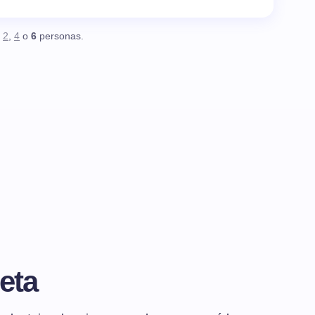
,
2
,
4
o
6
personas.
eta