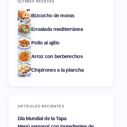
ÚLTIMAS RECETAS
Bizcocho de moras
Ensalada mediterránea
Pollo al ajillo
Arroz con berberechos
Chipirones a la plancha
ARTÍCULOS RECIENTES
Día Mundial de la Tapa
Menú semanal con ingredientes de