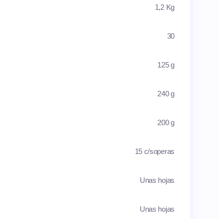
1,2 Kg
30
125 g
240 g
200 g
15 c/soperas
Unas hojas
Unas hojas