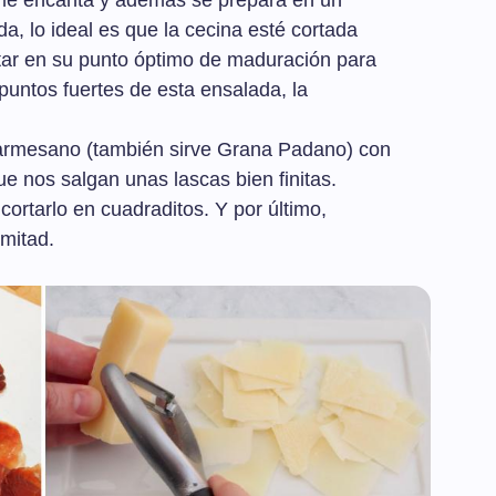
me encanta y además se prepara en un
a, lo ideal es que la cecina esté cortada
estar en su punto óptimo de maduración para
puntos fuertes de esta ensalada, la
armesano (también sirve Grana Padano) con
e nos salgan unas lascas bien finitas.
ortarlo en cuadraditos. Y por último,
 mitad.