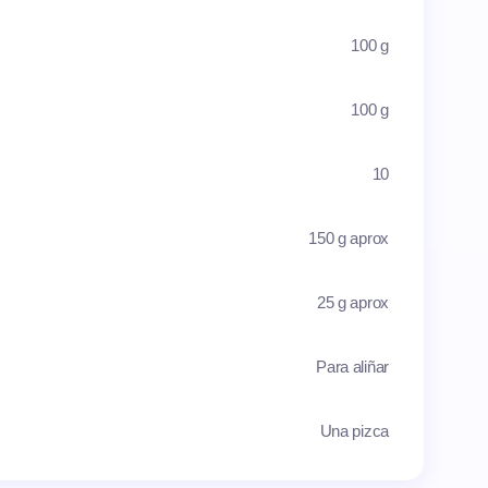
100 g
100 g
10
150 g aprox
25 g aprox
Para aliñar
Una pizca