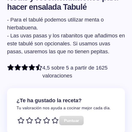
obtiene el cuscús. Sin embargo, el bulgur se obtiene
hacer ensalada Tabulé
meter la mezcla en un bote de cristal con tapa y agitarlo
después de cocer y dejar secar los granos de trigo
enérgicamente durante unos 10 segundos. De esta
enteros.
- Para el tabulé podemos utilizar menta o
manera conseguiremos una emulsión perfecta.
hierbabuena.
- Las uvas pasas y los rabanitos que añadimos en
este tabulé son opcionales. Si usamos uvas
pasas, usaremos las que no tienen pepitas.
4,5 sobre 5 a partir de 1625
valoraciones
¿Te ha gustado la receta?
Tu valoración nos ayuda a cocinar mejor cada día.
Puntuar