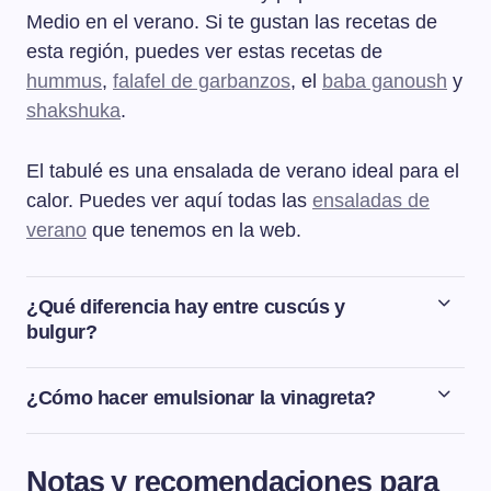
Medio en el verano. Si te gustan las recetas de
esta región, puedes ver estas recetas de
hummus
,
falafel de garbanzos
, el
baba ganoush
y
shakshuka
.
El tabulé es una ensalada de verano ideal para el
calor. Puedes ver aquí todas las
ensaladas de
verano
que tenemos en la web.
¿Qué diferencia hay entre cuscús y
bulgur?
Tanto el cuscús como el bulgur proceden del trigo pero
la forma en que se elaboran es distinta. El cuscús se
¿Cómo hacer emulsionar la vinagreta?
obtiene de la sémola de trigo, que se muele para hacer
Para hacer emulsionar la vinagreta hay que mezclar
una harina. Después esa harina se amasa con agua y
bien con unas varillas hasta obtener una mezcla
se obtiene una pasta que se deja secar y de ahí se
Notas y recomendaciones para
homogénea. Un truco para emulsionar la vinagreta es