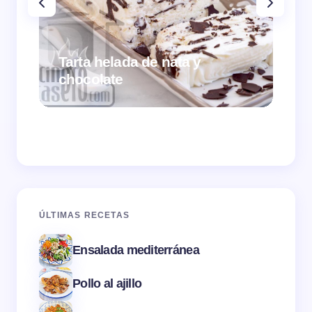
Tarta helada de nata y
chocolate
Cr
ÚLTIMAS RECETAS
Ensalada mediterránea
Pollo al ajillo