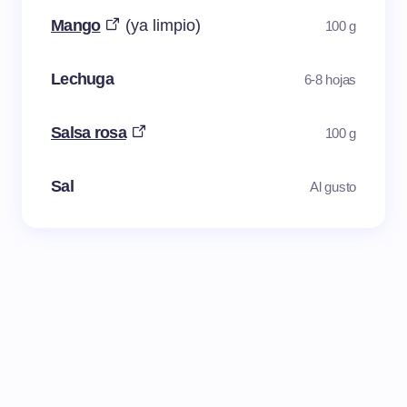
Mango
(ya limpio)
100 g
Lechuga
6-8 hojas
Salsa rosa
100 g
Sal
Al gusto