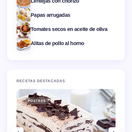
Lentejas con chorizo
Papas arrugadas
Tomates secos en aceite de oliva
Alitas de pollo al horno
RECETAS DESTACADAS
POSTRES
E