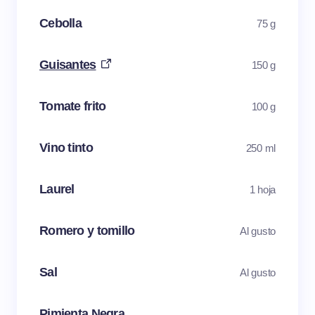
Cebolla
75 g
Guisantes
150 g
Tomate frito
100 g
Vino tinto
250 ml
Laurel
1 hoja
Romero y tomillo
Al gusto
Sal
Al gusto
Pimienta Negra