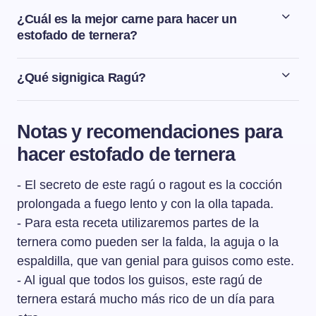
¿Cuál es la mejor carne para hacer un
estofado de ternera?
Para hacer un estofado de ternera, las mejores piezas
son la falda, la aguja o la espaldilla.
¿Qué signigica Ragú?
Ragú o ragout es un término que viene del francés y que
significa “dar gusto, despertar el deseo”.
Notas y recomendaciones para
hacer estofado de ternera
- El secreto de este ragú o ragout es la cocción
prolongada a fuego lento y con la olla tapada.
- Para esta receta utilizaremos partes de la
ternera como pueden ser la falda, la aguja o la
espaldilla, que van genial para guisos como este.
- Al igual que todos los guisos, este ragú de
ternera estará mucho más rico de un día para