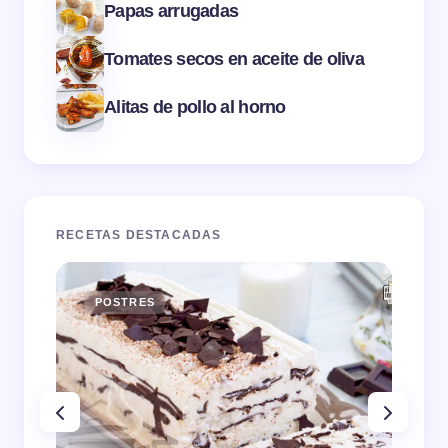
Papas arrugadas
Tomates secos en aceite de oliva
Alitas de pollo al horno
RECETAS DESTACADAS
POSTRES
E