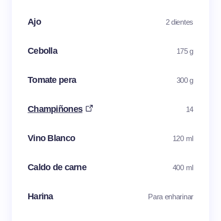
Ajo
2 dientes
Cebolla
175 g
Tomate pera
300 g
Champiñones
14
Vino Blanco
120 ml
Caldo de carne
400 ml
Harina
Para enharinar