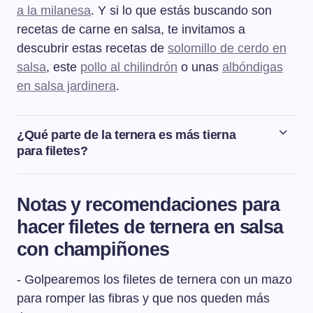
a la milanesa
. Y si lo que estás buscando son
recetas de carne en salsa, te invitamos a
descubrir estas recetas de
solomillo de cerdo en
salsa
, este
pollo al chilindrón
o unas
albóndigas
en salsa jardinera
.
¿Qué parte de la ternera es más tierna
para filetes?
Hay varias partes de la ternera que son las mejores para
sacar filetes. Podemos decir que la babilla, la tapa, la
Notas y recomendaciones para
punta de cadera y la culata de contra son las mejores
hacer filetes de ternera en salsa
piezas para filetes.
con champiñones
- Golpearemos los filetes de ternera con un mazo
para romper las fibras y que nos queden más