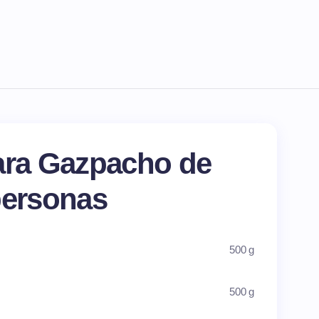
ara Gazpacho de
personas
500 g
500 g