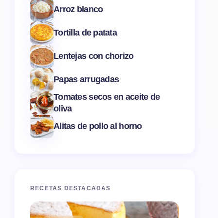
Arroz blanco
Tortilla de patata
Lentejas con chorizo
Papas arrugadas
Tomates secos en aceite de
oliva
Alitas de pollo al horno
RECETAS DESTACADAS