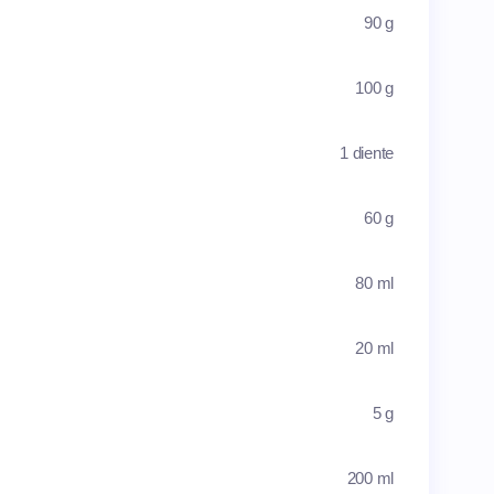
90 g
100 g
1 diente
60 g
80 ml
20 ml
5 g
200 ml